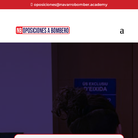
oposiciones@navarrobomber.academy