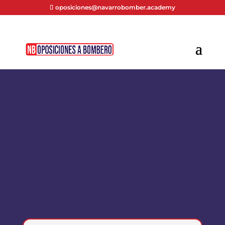
oposiciones@navarrobomber.academy