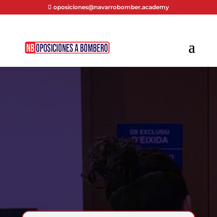
oposiciones@navarrobomber.academy