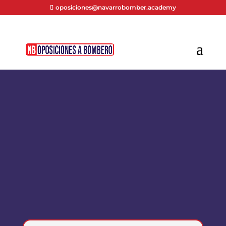
oposiciones@navarrobomber.academy