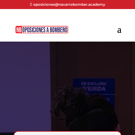
oposiciones@navarrobomber.academy