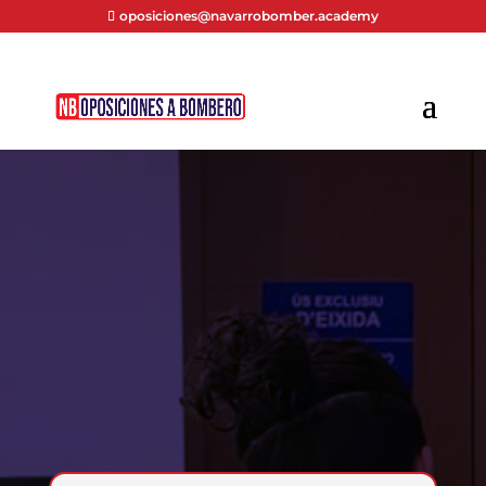
oposiciones@navarrobomber.academy