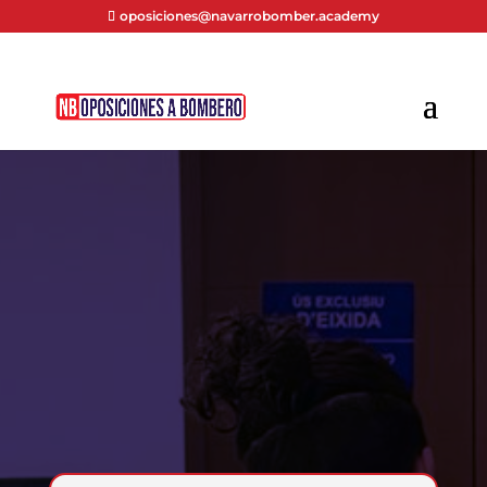
oposiciones@navarrobomber.academy