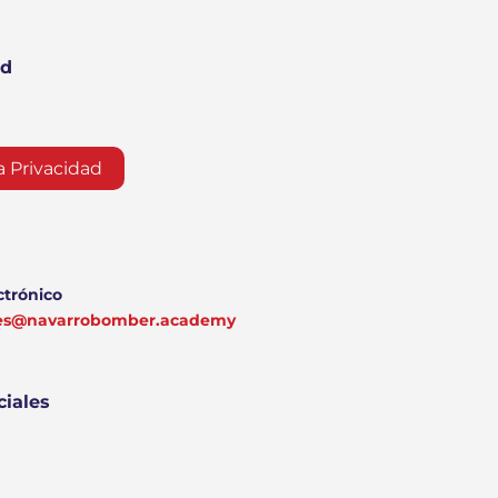
ad
a Privacidad
ctrónico
nes@navarrobomber.academy
ciales