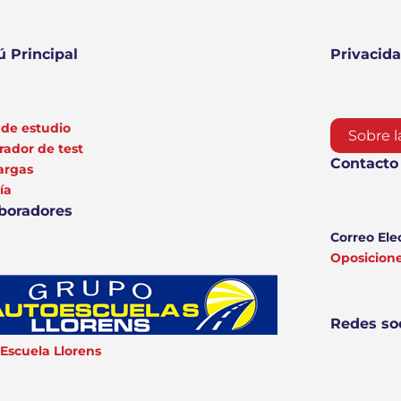
 Principal
Privacid
de estudio
Sobre l
ador de test
Contacto
argas
ía
boradores
Correo Ele
Oposicio
Redes so
Escuela Llorens