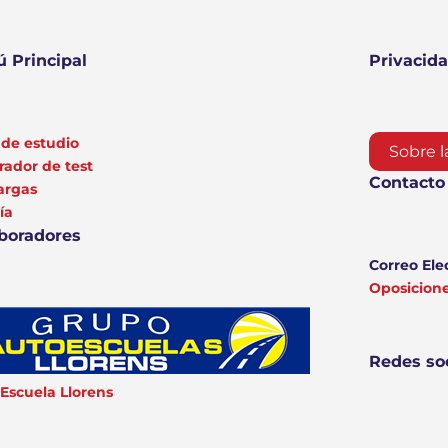
 Principal
Privacid
de estudio
Sobre l
ador de test
Contacto
argas
ía
boradores
Correo Ele
Oposicio
Redes so
Escuela Llorens