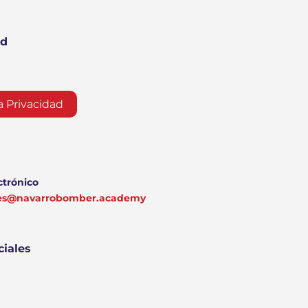
ad
a Privacidad
ctrónico
nes@navarrobomber.academy
ciales