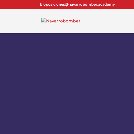
oposiciones@navarrobomber.academy