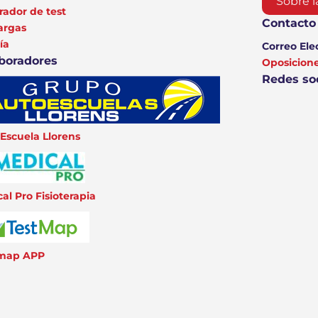
Sobre l
ador de test
Contacto
argas
ía
Correo Ele
boradores
Oposicio
Redes so
Escuela Llorens
al Pro Fisioterapia
 map APP