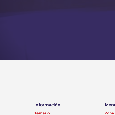
Información
Menú
Temario
Zona 