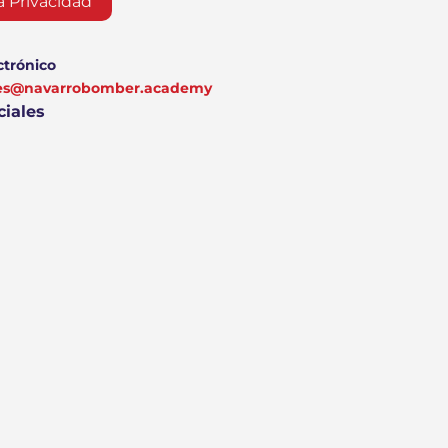
a Privacidad
ctrónico
nes@navarrobomber.academy
ciales