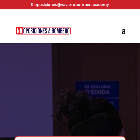
oposiciones@navarrobomber.academy