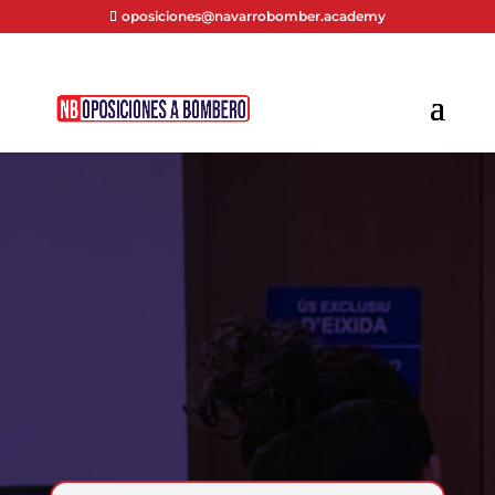
oposiciones@navarrobomber.academy