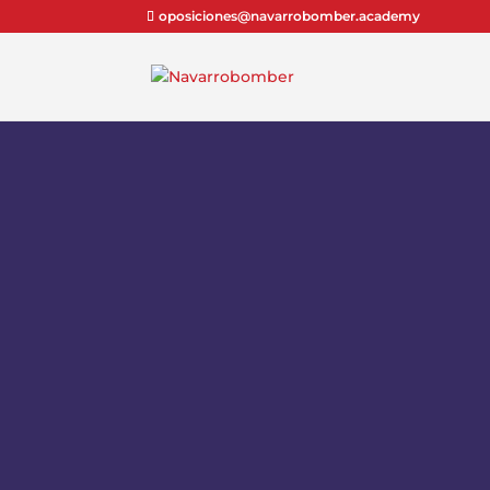
oposiciones@navarrobomber.academy