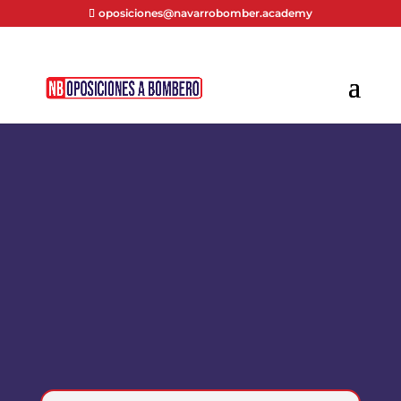
oposiciones@navarrobomber.academy