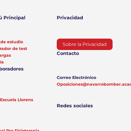
 Principal
Privacidad
de estudio
Sobre la Privacidad
ador de test
Contacto
argas
ía
boradores
Correo Electrónico
Oposiciones@navarrobomber.ac
Escuela Llorens
Redes sociales
al Pro Fisioterapia