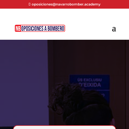
oposiciones@navarrobomber.academy