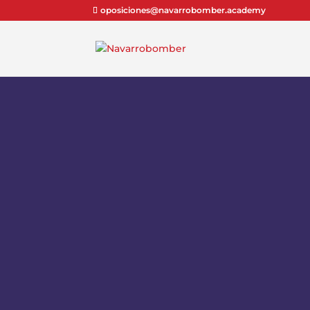
oposiciones@navarrobomber.academy