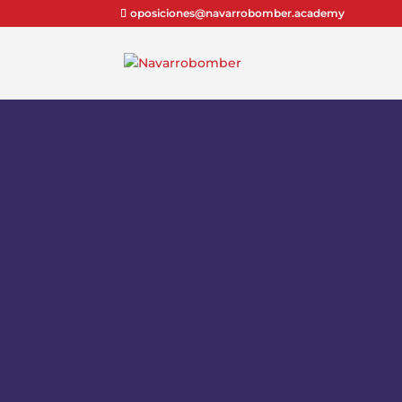
oposiciones@navarrobomber.academy