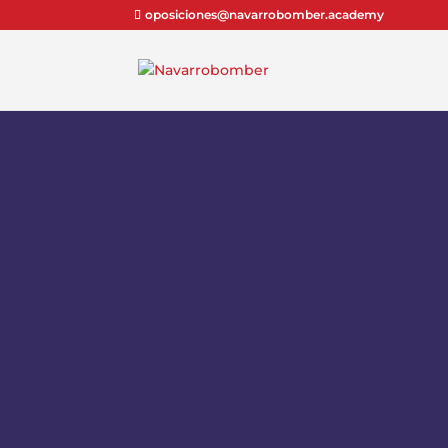
oposiciones@navarrobomber.academy