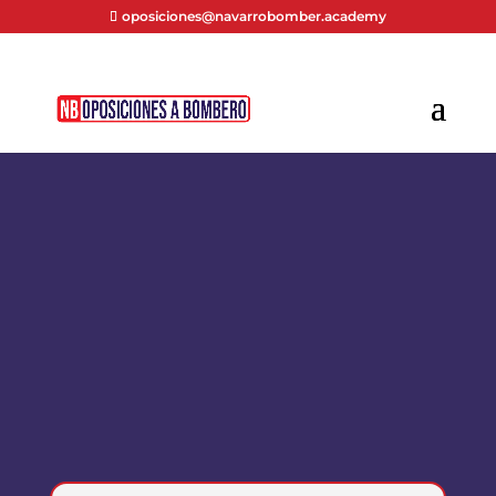
oposiciones@navarrobomber.academy