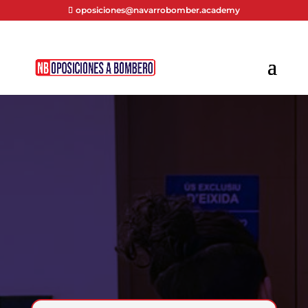
oposiciones@navarrobomber.academy