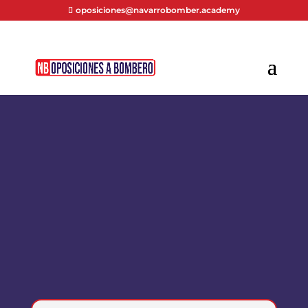
oposiciones@navarrobomber.academy